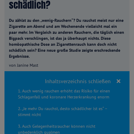
schädlich?
Du zählst zu den „wenig-Rauchern“? Du rauchst meist nur eine
Zigarette am Abend und am Wochenende vielleicht mal ein
paar mehr. Im Vergleich zu anderen Rauchern, die täglich einen
Bigpack verschlingen, ist das ja überhaupt nichts. Diese
homöopathische Dose an Zigarettenrauch kann doch nicht
schädlich sein? Eine neue große Studie zeigte erschreckende
Ergebnisse.
von Janine Mast
Inhaltsverzeichnis schließen
1. Auch wenig rauchen erhöht das Risiko für einen
Schlaganfall und koronare Herzerkrankung enorm
2. „Je mehr Du rauchst, desto schädlicher ist es“ –
stimmt nicht
3. Auch Gelegenheitsraucher können nicht
unbedenklich qualmen