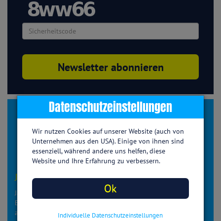
Datenschutzeinstellungen
Wir nutzen Cookies auf unserer Website (auch von
Unternehmen aus den USA). Einige von ihnen sind
essenziell, während andere uns helfen, diese
Website und Ihre Erfahrung zu verbessern.
Janine Mast
Ok
Janine Mast ist mit Leib und Seele
Ernährungswissenschaftlerin. Ihr liegt es am Herzen, Menschen
auf dem Weg zu einem gesunden Lebensstil zu begleiten, zu
Individuelle Datenschutzeinstellungen