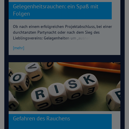
Gelegenheitsrauchen: ein Spaß mit
Folgen
Ob nach einem erfolgreichen Projektabschluss, bei einer
durchtanzten Partynacht oder nach dem Sieg des
Lieblingsvereins: Gelegenheiten um „ausnahmsweise“
einmal zum Glimmstängel zu greifen, gibt es in Hülle und
[mehr]
Fülle. Doch wie schädlich ist „ein bisschen“
Gelgenheitsrauchen?
Gefahren des Rauchens