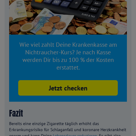
Wie viel zahlt Deine Krankenkasse am
Nichtraucher-Kurs? Je nach Kasse
werden Dir bis zu 100 % der Kosten
erstattet.
Jetzt checken
Fazit
Bereits eine einzige Zigarette täglich erhöht das
Erkrankungsrisiko für Schlaganfall und koronare Herzkrankheit
enorm und kann Deine
Lebensdauer reduzieren
. Es gibt also