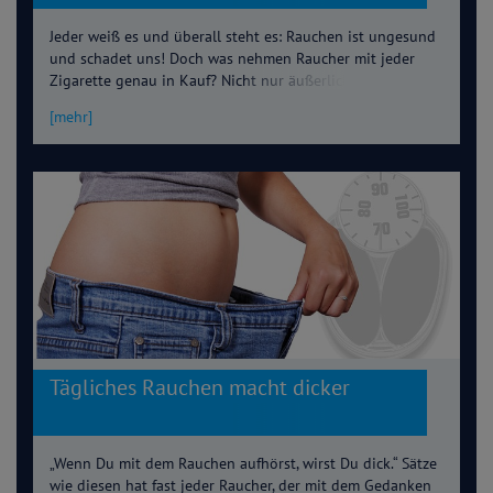
Jeder weiß es und überall steht es: Rauchen ist ungesund
und schadet uns! Doch was nehmen Raucher mit jeder
Zigarette genau in Kauf? Nicht nur äußerlich kommt es zu
Veränderungen, auch unbemerkt im Inneren unseres
[mehr]
Körpers kann es zu negativen Folgen kommen. Was es für
Gefahren des Rauchens gibt, erfahrt ihr im folgenden
Artikel.
Tägliches Rauchen macht dicker
„Wenn Du mit dem Rauchen aufhörst, wirst Du dick.“ Sätze
wie diesen hat fast jeder Raucher, der mit dem Gedanken