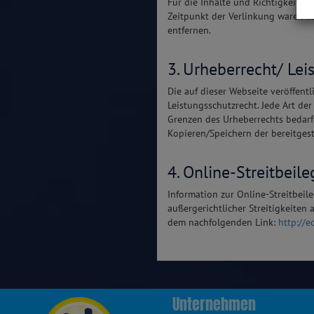
Für die Inhalte und Richtigkeit de
Zeitpunkt der Verlinkung waren k
entfernen.
3. Urheberrecht/ Lei
Die auf dieser Webseite veröffent
Leistungsschutzrecht. Jede Art de
Grenzen des Urheberrechts bedarf
Kopieren/Speichern der bereitgest
4. Online-Streitbeil
Information zur Online-Streitbei
außergerichtlicher Streitigkeiten 
dem nachfolgenden Link:
http://
Unternehmen