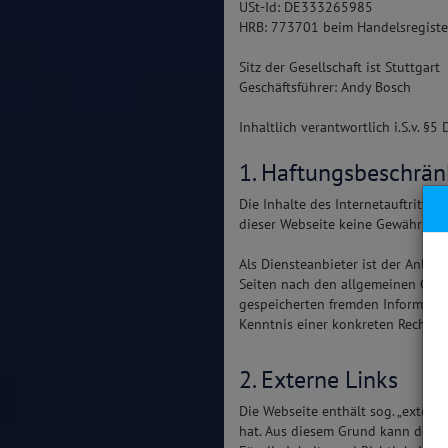
USt-Id: DE333265985
HRB: 773701 beim Handelsregister
Sitz der Gesellschaft ist Stuttgart
Geschäftsführer: Andy Bosch
Inhaltlich verantwortlich i.S.v. §
1. Haftungsbeschrä
Die Inhalte des Internetauftritts
dieser Webseite keine Gewähr für d
Als Diensteanbieter ist der Anbie
Seiten nach den allgemeinen Geset
gespeicherten fremden Informatio
Kenntnis einer konkreten Rechtsve
2. Externe Links
Die Webseite enthält sog. „extern
hat. Aus diesem Grund kann der A