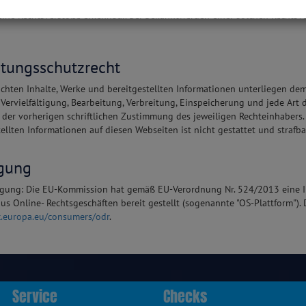
r bereitgestellten Informationen ist der jeweilige Anbieter der verlinkte
eine Rechtsverstöße erkennbar. Bei Bekanntwerden einer solchen Rechts
stungsschutzrecht
lichten Inhalte, Werke und bereitgestellten Informationen unterliegen d
r Vervielfältigung, Bearbeitung, Verbreitung, Einspeicherung und jede Art
 der vorherigen schriftlichen Zustimmung des jeweiligen Rechteinhabers.
ellten Informationen auf diesen Webseiten ist nicht gestattet und strafba
egung
legung: Die EU-Kommission hat gemäß EU-Verordnung Nr. 524/2013 eine I
aus Online- Rechtsgeschäften bereit gestellt (sogenannte "OS-Plattform").
ec.europa.eu/consumers/odr
.
Service
Checks