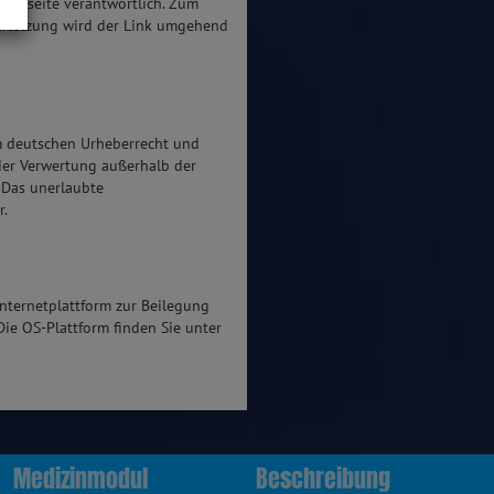
n Webseite verantwortlich. Zum
verletzung wird der Link umgehend
em deutschen Urheberrecht und
 der Verwertung außerhalb der
 Das unerlaubte
r.
nternetplattform zur Beilegung
 Die OS-Plattform finden Sie unter
Medizinmodul
Beschreibung