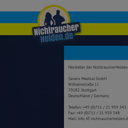
Hersteller der NichtraucherHelden
Sanero Medical GmbH
Wilhelmstraße 11
70182 Stuttgart
Deutschland / Germany
Telefon: +49 (0)711 / 21 959 343
Fax: +49 (0)711 / 21 959 348
Mail: info AT nichtraucherhelden.