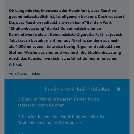
Ob Lungenkrebs, Impotenz oder Herzinfarkt, dass Rauchen
gesundheitsschädlich ist, ist allgemein bekannt. Doch wusstest
Du, dass Rauchen radioaktiv wirken kann? Bei dem Wort
“Strahlenbelastung” denkst Du vermutlich eher an
Kernkraftwerke als an Deine nächste Zigarette. Fakt ist jedoch:
Tabakrauch besteht nicht nur aus Nikotin, sondern aus mehr
als 4.000 einzelnen, teilweise hochgiftigen und radioaktiven
Stoffen. Welche das sind und wie hoch die Strahlenbelastung
durch das Rauchen wirklich ist, erfährst du hier in unserem
Artikel.
von Alena Fricker
Inhaltsverzeichnis schließen
1. Blei und Polonium belasten Deinen Körper
radioaktiv durch Rauchen
2. Raucher haben eine deutlich höhere effektive
Strahlenbelastung als Nichtraucher