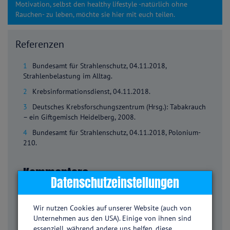
Motivation, selbst den healthy lifestyle -natürlich ohne
Rauchen- zu leben, möchte sie hier mit euch teilen.
Referenzen
1
Bundesamt für Strahlenschutz, 04.11.2018,
Strahlenbelastung im Alltag.
2
Krebsinformationsdienst, 04.11.2018.
3
Deutsches Krebsforschungszentrum (Hrsg.): Tabakrauch
– ein Giftgemisch Heidelberg, 2008.
4
Bundesamt für Strahlenschutz, 04.11.2018, Polonium-
210.
Kommentare
Datenschutzeinstellungen
Karl
Wir nutzen Cookies auf unserer Website (auch von
30.03.2020
Unternehmen aus den USA). Einige von ihnen sind
Und noch ein Grund mehr, mit dem Rauchen aufzuhören...
essenziell, während andere uns helfen, diese