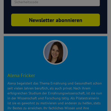
Alena Fricker
Alena begeistert das Thema Ernährung und Gesundheit schon
seit vielen Jahren beruflich, als auch privat. Nach ihrem
erfolgreichen Studium der Ernährungswissenschaft, ist sie nun
in der Wissenschaft und Forschung tätig. Als Pilatestrainerin
ist sie es gewohnt zu motivieren und anderen zu helfen, stets
ihr Bestes zu erreichen. Ihr fachliches Wissen und ihre