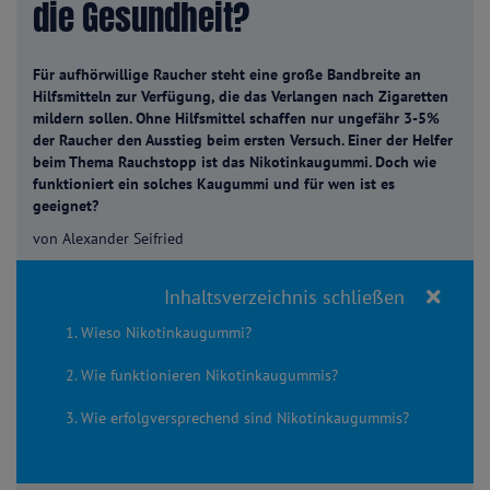
die Gesundheit?
Für aufhörwillige Raucher steht eine große Bandbreite an
Hilfsmitteln zur Verfügung, die das Verlangen nach Zigaretten
mildern sollen. Ohne Hilfsmittel schaffen nur ungefähr 3-5%
der Raucher den Ausstieg beim ersten Versuch. Einer der Helfer
beim Thema Rauchstopp ist das Nikotinkaugummi. Doch wie
funktioniert ein solches Kaugummi und für wen ist es
geeignet?
von Alexander Seifried
Inhaltsverzeichnis schließen
1. Wieso Nikotinkaugummi?
2. Wie funktionieren Nikotinkaugummis?
3. Wie erfolgversprechend sind Nikotinkaugummis?