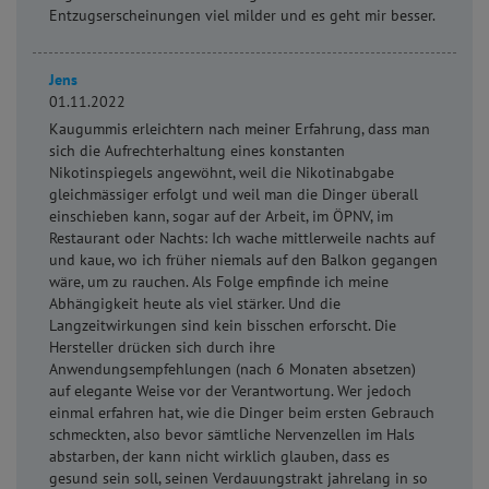
Entzugserscheinungen viel milder und es geht mir besser.
Jens
01.11.2022
Kaugummis erleichtern nach meiner Erfahrung, dass man
sich die Aufrechterhaltung eines konstanten
Nikotinspiegels angewöhnt, weil die Nikotinabgabe
gleichmässiger erfolgt und weil man die Dinger überall
einschieben kann, sogar auf der Arbeit, im ÖPNV, im
Restaurant oder Nachts: Ich wache mittlerweile nachts auf
und kaue, wo ich früher niemals auf den Balkon gegangen
wäre, um zu rauchen. Als Folge empfinde ich meine
Abhängigkeit heute als viel stärker. Und die
Langzeitwirkungen sind kein bisschen erforscht. Die
Hersteller drücken sich durch ihre
Anwendungsempfehlungen (nach 6 Monaten absetzen)
auf elegante Weise vor der Verantwortung. Wer jedoch
einmal erfahren hat, wie die Dinger beim ersten Gebrauch
schmeckten, also bevor sämtliche Nervenzellen im Hals
abstarben, der kann nicht wirklich glauben, dass es
gesund sein soll, seinen Verdauungstrakt jahrelang in so