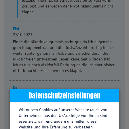
loszukommen? Es ist schade, dass Du so kurz vorm
Ziel bist und es wegen der Nikotinkaugummis nicht
klappt.
Elsi
27.10.2023
Finde die Nikotinkaugummis recht gut, da ich allgemein
gern Kaugummi kau und die Dosis/Anzahl pro Tag immer
weiter runter genommen habe und zwischendurch die
nikotinfreien (inzwischen lieber) kaue. Seit 3 Tagen hab
ich es nur noch als Notfall Packung da die ich aber bisher
nicht brauchte. Mal sehen ob es klappt.
Ko
Datenschutzeinstellungen
13.12.2023
Bin vom Haus aus ein allergischer Typ, und seit ca 2
Jahren nehme ich Nikotinkaugummis und kaue mit
Wir nutzen Cookies auf unserer Website (auch von
Sicherheit 10 bis 20 Stück am Tag. Ich habe seltsame
Unternehmen aus den USA). Einige von ihnen sind
Beschwerden bekommen. Keiner kann mir sagen woher
essenziell, während andere uns helfen, diese
das kommt. Ich habe Husten und Atemnot
Website und Ihre Erfahrung zu verbessern.