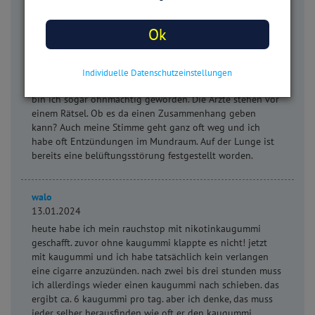
Herzbeschwerden, Schmerzen in der Herzgegend und ich
aus dem Nichts Handteller große brennende
Hautveränderungen mit Bläschenbildung, und derart
Ok
heftigen Durchfall und ein Brennen dabei, dass ich schon
richtig verzweifelt bin. Habe mich zur Zeit in eine Pension
einquartiert und mich nun doch mal mit den Nikotin
Individuelle Datenschutzeinstellungen
Kaugummis beschäftigt und den Inhaltsstoffen. Zweimal
bin ich sogar ohnmächtig geworden. Die Ärzte stehen vor
einem Rätsel. Ob es da einen Zusammenhang geben
kann? Auch meine Stimme geht ganz oft weg und ich
habe oft Entzündungen im Mundraum. Auf der Lunge ist
bereits eine belüftungsstörung festgestellt worden.
walo
13.01.2024
heute habe ich mein rauchstop mit nikotinkaugummi
geschafft. zuvor ohne kaugummi klappte es nicht! jetzt
mit kaugummi und ich habe tatsächlich kein verlangen
eine cigarre anzuzünden. nach zwei bis drei stunden muss
ich allerdings wieder einen kaugummi nach schieben. das
ergibt ca. 6 kaugummi pro tag. aber ich denke, das muss
jeder selber herausfinden wie oft er den kaugummi