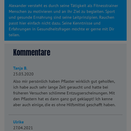
Alexander versteht es durch seine Tätigkeit als Fitnesstrainer
Menschen zu motivieren und an ihr Ziel zu begleiten. Sport
und gesunde Ernährung sind seine Leitprinzipien. Rauchen
passt hier einfach nicht dazu. Seine Kenntnisse und
Erfahrungen in Gesundheitsfragen möchte er gerne mit Dir
teilen.
Kommentare
Tanja B.
23.03.2020
Also mir persönlich haben Pflaster wirklich gut geholfen,
ich habe auch sehr lange Zeit geraucht und hatte bei
früheren Versuchen schlimme Entzugserscheinungen. Mit
den Pflastern hat es dann ganz gut geklappt! Ich kenne
aber auch einige, die es ohne Hilfsmittel geschafft haben.
Ulrike
27.04.2021