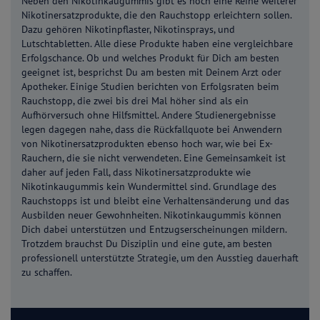
Neben den Nikotinkaugummis gibt es noch eine Reihe weiterer
Nikotinersatzprodukte, die den Rauchstopp erleichtern sollen.
Dazu gehören Nikotinpflaster, Nikotinsprays, und
Lutschtabletten. Alle diese Produkte haben eine vergleichbare
Erfolgschance. Ob und welches Produkt für Dich am besten
geeignet ist, besprichst Du am besten mit Deinem Arzt oder
Apotheker. Einige Studien berichten von Erfolgsraten beim
Rauchstopp, die zwei bis drei Mal höher sind als ein
Aufhörversuch ohne Hilfsmittel. Andere Studienergebnisse
legen dagegen nahe, dass die Rückfallquote bei Anwendern
von Nikotinersatzprodukten ebenso hoch war, wie bei Ex-
Rauchern, die sie nicht verwendeten. Eine Gemeinsamkeit ist
daher auf jeden Fall, dass Nikotinersatzprodukte wie
Nikotinkaugummis kein Wundermittel sind. Grundlage des
Rauchstopps ist und bleibt eine Verhaltensänderung und das
Ausbilden neuer Gewohnheiten. Nikotinkaugummis können
Dich dabei unterstützen und Entzugserscheinungen mildern.
Trotzdem brauchst Du Disziplin und eine gute, am besten
professionell unterstützte Strategie, um den Ausstieg dauerhaft
zu schaffen.