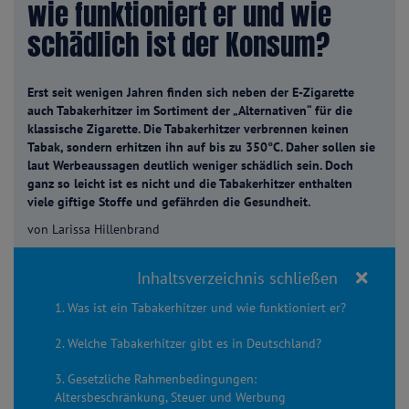
wie funktioniert er und wie
schädlich ist der Konsum?
Erst seit wenigen Jahren finden sich neben der E-Zigarette
auch Tabakerhitzer im Sortiment der „Alternativen“ für die
klassische Zigarette. Die Tabakerhitzer verbrennen keinen
Tabak, sondern erhitzen ihn auf bis zu 350°C. Daher sollen sie
laut Werbeaussagen deutlich weniger schädlich sein. Doch
ganz so leicht ist es nicht und die Tabakerhitzer enthalten
viele giftige Stoffe und gefährden die Gesundheit.
von Larissa Hillenbrand
Inhaltsverzeichnis schließen
1. Was ist ein Tabakerhitzer und wie funktioniert er?
2. Welche Tabakerhitzer gibt es in Deutschland?
3. Gesetzliche Rahmenbedingungen:
Altersbeschränkung, Steuer und Werbung