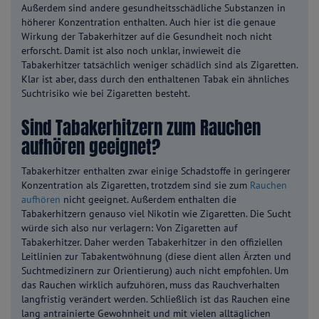
Außerdem sind andere gesundheitsschädliche Substanzen in
höherer Konzentration enthalten. Auch hier ist die genaue
Wirkung der Tabakerhitzer auf die Gesundheit noch nicht
erforscht. Damit ist also noch unklar, inwieweit die
Tabakerhitzer tatsächlich weniger schädlich sind als Zigaretten.
Klar ist aber, dass durch den enthaltenen Tabak ein ähnliches
Suchtrisiko wie bei Zigaretten besteht.
Sind Tabakerhitzern zum Rauchen
aufhören geeignet?
Tabakerhitzer enthalten zwar einige Schadstoffe in geringerer
Konzentration als Zigaretten, trotzdem sind sie zum
Rauchen
aufhören
nicht geeignet. Außerdem enthalten die
Tabakerhitzern genauso viel Nikotin wie Zigaretten. Die Sucht
würde sich also nur verlagern: Von Zigaretten auf
Tabakerhitzer. Daher werden Tabakerhitzer in den offiziellen
Leitlinien zur Tabakentwöhnung (diese dient allen Ärzten und
Suchtmedizinern zur Orientierung) auch nicht empfohlen. Um
das Rauchen wirklich aufzuhören, muss das Rauchverhalten
langfristig verändert werden. Schließlich ist das Rauchen eine
lang antrainierte Gewohnheit und mit vielen alltäglichen