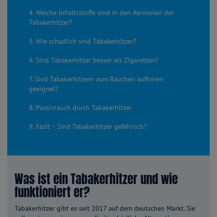
4. Welche Inhaltsstoffe sind in den Aerosolen der
Tabakerhitzer?
5. Wie schädlich sind Tabakerhitzer?
6. Sind Tabakerhitzer besser als Zigaretten?
7. Sind Tabakerhitzern zum Rauchen aufhören
geeignet?
8. Passivrauch durch Tabakerhitzer
9. Fazit – Sind Tabakerhitzer gefährlich?
Was ist ein Tabakerhitzer und wie
funktioniert er?
Tabakerhitzer gibt es seit 2017 auf dem deutschen Markt. Sie