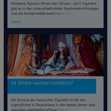
Himbeere, Popcorn, Minze oder Zitrone – die E-Zigarette
gibt es in den unterschiedlichsten Geschmacksrichtungen
und die Aromenvielfalt kennt keine Grenzen. Das
„Dampfen“ liegt im Trend und die E-Zigarette gilt als
[mehr]
vermeintlich gesündere Alternative zur klassischen
Zigarette. Aber das ist ein Trugschluss, denn auch E-
Zigaretten sind schädlich und bergen ein
Gesundheitsrisiko.
Ist Shisha rauchen schädlich?
Der Konsum der klassischen Zigarette ist bei den
Jugendlichen in Deutschland in den letzten Jahren zwar
gesunken, gleichzeitig erfreuen sie sich jedoch eines