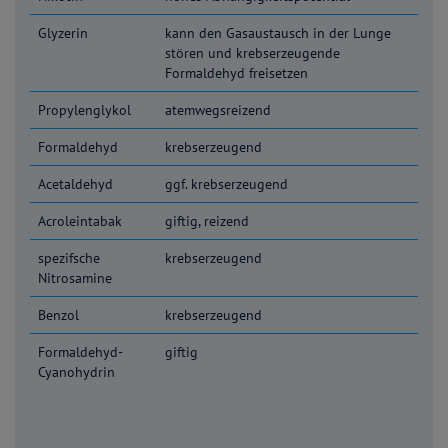
Glyzerin
kann den Gasaustausch in der Lunge
stören und krebserzeugende
Formaldehyd freisetzen
Propylenglykol
atemwegsreizend
Formaldehyd
krebserzeugend
Acetaldehyd
ggf. krebserzeugend
Acroleintabak
giftig, reizend
spezifsche
krebserzeugend
Nitrosamine
Benzol
krebserzeugend
Formaldehyd-
giftig
Cyanohydrin