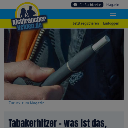
für Fachkreise
Magazin
Jetzt registrieren
Einloggen
Zurück zum Magazin
Tabakerhitzer – was ist das,