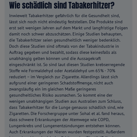
Wie schädlich sind Tabakerhitzer?
Inwieweit Tabakerhitzer gefährlich für die Gesundheit sind,
lässt sich noch nicht eindeutig feststellen. Die Produkte sind
erst seit wenigen Jahren auf dem Markt und langfristige Folgen
damit noch schwer abzuschätzen. Einige Studien behaupten,
die Tabakerhitzer seien gesundheitlich weniger bedenklich.
Doch diese Studien sind oftmals von der Tabakindustrie in
Auftrag gegeben und bezahlt, sodass diese keinesfalls als
unabhängig gelten können und die Aussagekraft
eingeschränkt ist. So sind laut diesen Studien krebserregende
Stoffe wie Formaldehyd oder Acetaldehyd um 65% - 70%
reduziert – im Vergleich zur Zigarette. Allerdings lässt sich
aufgrund einer geringeren Schadstoffmenge, nicht auch
zwangsläufig ein im gleichen Maße geringeres
gesundheitliches Risiko ausmachen. So kommt eine der
wenigen unabhängigen Studien aus Australien zum Schluss,
dass Tabakerhitzer für die Lunge genauso schädlich sind, wie
Zigaretten. Die Forschergruppe unter Sohal et al. fand heraus,
dass schwere Erkrankungen der Atemwege wie COPD,
Lungenkrebs und Lungenentzündungen entstehen können.
Auch Erkrankungen der Nieren wurden festgestellt. Außerdem