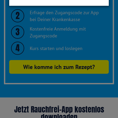
Erfrage den Zugangscode zur App
2
bei Deiner Krankenkasse
Kostenfreie Anmeldung mit
3
Zugangscode
4
Kurs starten und loslegen
Wie komme ich zum Rezept?
Jetzt Rauchfrei-App kostenlos
downloaden