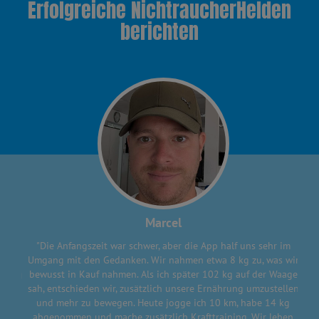
Erfolgreiche NichtraucherHelden
berichten
Marcel
"Die Anfangszeit war schwer, aber die App half uns sehr im
Umgang mit den Gedanken. Wir nahmen etwa 8 kg zu, was wir
bewusst in Kauf nahmen. Als ich später 102 kg auf der Waage
sah, entschieden wir, zusätzlich unsere Ernährung umzustellen
und mehr zu bewegen. Heute jogge ich 10 km, habe 14 kg
abgenommen und mache zusätzlich Krafttraining. Wir leben