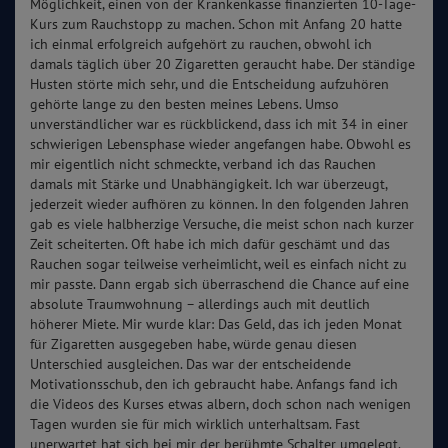
Möglichkeit, einen von der Krankenkasse finanzierten 10-Tage-
Kurs zum Rauchstopp zu machen. Schon mit Anfang 20 hatte
ich einmal erfolgreich aufgehört zu rauchen, obwohl ich
damals täglich über 20 Zigaretten geraucht habe. Der ständige
Husten störte mich sehr, und die Entscheidung aufzuhören
gehörte lange zu den besten meines Lebens. Umso
unverständlicher war es rückblickend, dass ich mit 34 in einer
schwierigen Lebensphase wieder angefangen habe. Obwohl es
mir eigentlich nicht schmeckte, verband ich das Rauchen
damals mit Stärke und Unabhängigkeit. Ich war überzeugt,
jederzeit wieder aufhören zu können. In den folgenden Jahren
gab es viele halbherzige Versuche, die meist schon nach kurzer
Zeit scheiterten. Oft habe ich mich dafür geschämt und das
Rauchen sogar teilweise verheimlicht, weil es einfach nicht zu
mir passte. Dann ergab sich überraschend die Chance auf eine
absolute Traumwohnung – allerdings auch mit deutlich
höherer Miete. Mir wurde klar: Das Geld, das ich jeden Monat
für Zigaretten ausgegeben habe, würde genau diesen
Unterschied ausgleichen. Das war der entscheidende
Motivationsschub, den ich gebraucht habe. Anfangs fand ich
die Videos des Kurses etwas albern, doch schon nach wenigen
Tagen wurden sie für mich wirklich unterhaltsam. Fast
unerwartet hat sich bei mir der berühmte Schalter umgelegt.