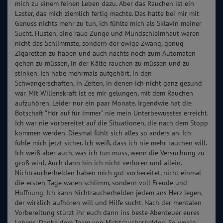
mich zu einem feinen Leben dazu. Aber das Rauchen ist ein
Laster, das mich ziemlich fertig machte. Das hatte bei mir mit
Genuss nichts mehr zu tun, ich fühlte mich als Sklavin meiner
Sucht. Husten, eine raue Zunge und Mundschleimhaut waren
nicht das Schlimmste, sondern der ewige Zwang, genug
Zigaretten zu haben und auch nachts noch zum Automaten
gehen zu müssen, in der Kälte rauchen zu müssen und zu
stinken. Ich habe mehrmals aufgehört, in den
Schwangerschaften, in Zeiten, in denen ich nicht ganz gesund
war. Mit Willenskraft ist es mir gelungen, mit dem Rauchen
aufzuhören. Leider nur ein paar Monate. Irgendwie hat die
Botschaft "Hör auf für immer" nie mein Unterbewusstes erreicht.
Ich war nie vorbereitet auf die Situationen, die nach dem Stopp
kommen werden. Diesmal fühlt sich alles so anders an. Ich
fühle mich jetzt sicher. Ich weiß, dass ich nie mehr rauchen will.
Ich weiß aber auch, was ich tun muss, wenn die Versuchung zu
groß wird. Auch dann bin ich nicht verloren und allein.
Nichtraucherhelden haben mich gut vorbereitet, nicht einmal
die ersten Tage waren schlimm, sondern voll Freude und
Hoffnung. Ich kann Nichtraucherhelden jedem ans Herz legen,
der wirklich aufhören will und Hilfe sucht. Nach der mentalen
Vorbereitung stürzt ihr euch dann ins beste Abenteuer eures
Lebens. Danke dem Team von Nichtraucherhelden. So wenig