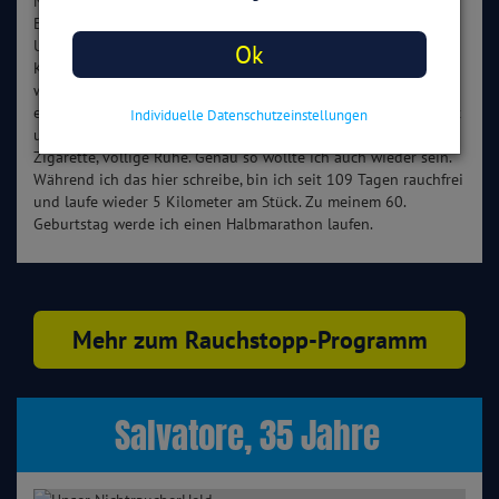
NichtraucherHelden-App, überzeugt durch viele positive
Erfahrungen in den Foren und wohl auch durch die
Unterstützung meiner Krankenkasse, die einen Großteil der
Ok
Kosten übernahm. Die täglichen Motivationen haben mir
wirklich geholfen. Besonders ein männlicher Schauspieler hat
es mir angetan: In einem Video sitzt er wie ein Gaucho mit Hut
Individuelle Datenschutzeinstellungen
und Getreidehalm, blickt entspannt zum Horizont – keine
Zigarette, völlige Ruhe. Genau so wollte ich auch wieder sein.
Während ich das hier schreibe, bin ich seit 109 Tagen rauchfrei
und laufe wieder 5 Kilometer am Stück. Zu meinem 60.
Geburtstag werde ich einen Halbmarathon laufen.
Mehr zum Rauchstopp-Programm
Salvatore, 35 Jahre