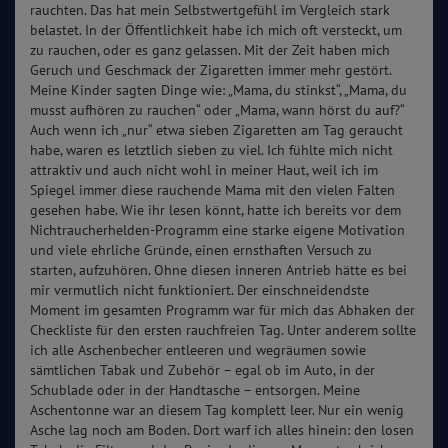
rauchten. Das hat mein Selbstwertgefühl im Vergleich stark
belastet. In der Öffentlichkeit habe ich mich oft versteckt, um
zu rauchen, oder es ganz gelassen. Mit der Zeit haben mich
Geruch und Geschmack der Zigaretten immer mehr gestört.
Meine Kinder sagten Dinge wie: „Mama, du stinkst“, „Mama, du
musst aufhören zu rauchen“ oder „Mama, wann hörst du auf?“
Auch wenn ich „nur“ etwa sieben Zigaretten am Tag geraucht
habe, waren es letztlich sieben zu viel. Ich fühlte mich nicht
attraktiv und auch nicht wohl in meiner Haut, weil ich im
Spiegel immer diese rauchende Mama mit den vielen Falten
gesehen habe. Wie ihr lesen könnt, hatte ich bereits vor dem
Nichtraucherhelden-Programm eine starke eigene Motivation
und viele ehrliche Gründe, einen ernsthaften Versuch zu
starten, aufzuhören. Ohne diesen inneren Antrieb hätte es bei
mir vermutlich nicht funktioniert. Der einschneidendste
Moment im gesamten Programm war für mich das Abhaken der
Checkliste für den ersten rauchfreien Tag. Unter anderem sollte
ich alle Aschenbecher entleeren und wegräumen sowie
sämtlichen Tabak und Zubehör – egal ob im Auto, in der
Schublade oder in der Handtasche – entsorgen. Meine
Aschentonne war an diesem Tag komplett leer. Nur ein wenig
Asche lag noch am Boden. Dort warf ich alles hinein: den losen