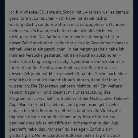
Ich bin Wiebke, 55 Jahre alt. Schon mit 14 Jahren war es damals
ganz normal zu rauchen – ich habe mir dabei nichts
weitergedacht, sondern wollte einfach dazugehören. Während
meiner zwei Schwangerschaften habe ich glücklicherweise
nicht geraucht. Das Aufhören von heute auf morgen hat in
dieser Zeit funktioniert. Leider hat sich die Gewohnheit danach
schnell wieder eingeschlichen. In der Vergangenheit habe ich
mehrere Versuche gestartet, mit dem Rauchen aufzuhören –
leider ohne langfristigen Erfolg. Irgendwann bin ich dann im
Internet auf die NichtraucherHelden gestoßen. Ich war zu
diesem Zeitpunkt wirklich verzweifelt auf der Suche nach einer
Möglichkeit, endlich dauerhaft aufzuhören, denn tief in mir
wusste ich: Die Zigaretten gehören nicht zu mir. Ein weiterer
Versuch begann – und diesmal mit Unterstützung des
Programms. Ich war sehr zufrieden mit der NichtraucherHelden-
App. Man steht nicht allein da, und gemeinsam geht vieles
einfach leichter. Besonders hilfreich fand ich die Videos, die
täglichen Impulse und die Community. Heute bin ich nur
dankbar, dass ich es mit Hilfe der NichtraucherHelden-App
geschafft habe, das „Monster“ zu besiegen. Es fühlt sich
großartig an. Meine Spardose füllt sich jeden Tag ein Stück