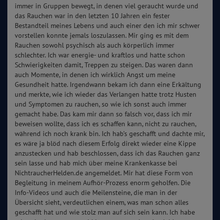
immer in Gruppen bewegt, in denen viel geraucht wurde und
das Rauchen war in den letzten 10 Jahren ein fester
Bestandteil meines Lebens und auch einer den ich mir schwer
vorstellen konnte jemals loszulassen. Mir ging es mit dem
Rauchen sowohl psychisch als auch körperlich immer
schlechter. Ich war energie- und kraftlos und hatte schon
Schwierigkeiten damit, Treppen zu steigen. Das waren dann
auch Momente, in denen ich wirklich Angst um meine
Gesundheit hatte. Irgendwann bekam ich dann eine Erkältung
und merkte, wie ich wieder das Verlangen hatte trotz Husten
und Symptomen zu rauchen, so wie ich sonst auch immer
gemacht habe. Das kam mir dann so falsch vor, dass ich mir
beweisen wollte, dass ich es schaffen kann, nicht zu rauchen,
während ich noch krank bin. Ich hab’s geschafft und dachte mir,
es wäre ja blöd nach diesem Erfolg direkt wieder eine Kippe
anzustecken und hab beschlossen, dass ich das Rauchen ganz
sein lasse und hab mich über meine Krankenkasse bei
NichtraucherHelden.de angemeldet. Mir hat diese Form von
Begleitung in meinem Aufhör-Prozess enorm geholfen. Die
Info-Videos und auch die Meilensteine, die man in der
Übersicht sieht, verdeutlichen einem, was man schon alles
geschafft hat und wie stolz man auf sich sein kann. Ich habe