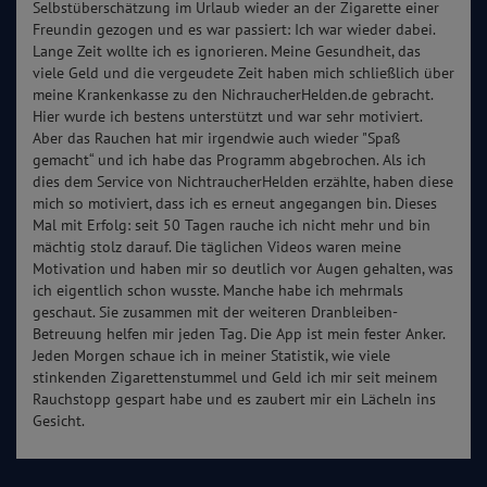
Selbstüberschätzung im Urlaub wieder an der Zigarette einer
Freundin gezogen und es war passiert: Ich war wieder dabei.
Lange Zeit wollte ich es ignorieren. Meine Gesundheit, das
viele Geld und die vergeudete Zeit haben mich schließlich über
meine Krankenkasse zu den NichraucherHelden.de gebracht.
Hier wurde ich bestens unterstützt und war sehr motiviert.
Aber das Rauchen hat mir irgendwie auch wieder "Spaß
gemacht“ und ich habe das Programm abgebrochen. Als ich
dies dem Service von NichtraucherHelden erzählte, haben diese
mich so motiviert, dass ich es erneut angegangen bin. Dieses
Mal mit Erfolg: seit 50 Tagen rauche ich nicht mehr und bin
mächtig stolz darauf. Die täglichen Videos waren meine
Motivation und haben mir so deutlich vor Augen gehalten, was
ich eigentlich schon wusste. Manche habe ich mehrmals
geschaut. Sie zusammen mit der weiteren Dranbleiben-
Betreuung helfen mir jeden Tag. Die App ist mein fester Anker.
Jeden Morgen schaue ich in meiner Statistik, wie viele
stinkenden Zigarettenstummel und Geld ich mir seit meinem
Rauchstopp gespart habe und es zaubert mir ein Lächeln ins
Gesicht.