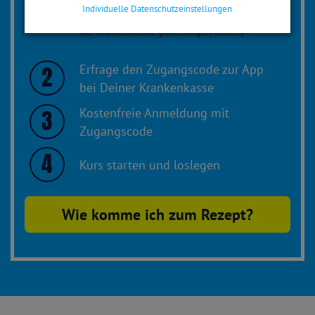
1
App vom Arzt verschreiben lassen
Individuelle Datenschutzeinstellungen
(oder bei Vorliegen der Indikation direkt von
der Krankenkasse genehmigen lassen)
Erfrage den Zugangscode zur App
2
bei Deiner Krankenkasse
Kostenfreie Anmeldung mit
3
Zugangscode
4
Kurs starten und loslegen
Wie komme ich zum Rezept?