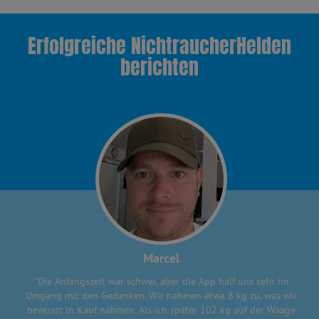
Erfolgreiche NichtraucherHelden
berichten
Marcel
"Die Anfangszeit war schwer, aber die App half uns sehr im
Umgang mit den Gedanken. Wir nahmen etwa 8 kg zu, was wir
bewusst in Kauf nahmen. Als ich später 102 kg auf der Waage